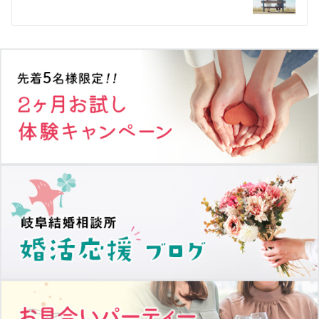
ー
シ
ョ
ン