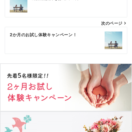
稿
ナ
次のページ
ビ
ゲ
2か月のお試し体験キャンペーン！
ー
シ
ョ
ン