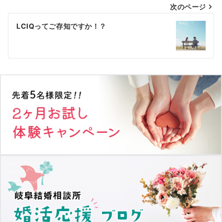
次のページ
ビ
ゲ
LCIQってご存知ですか！？
ー
シ
ョ
ン