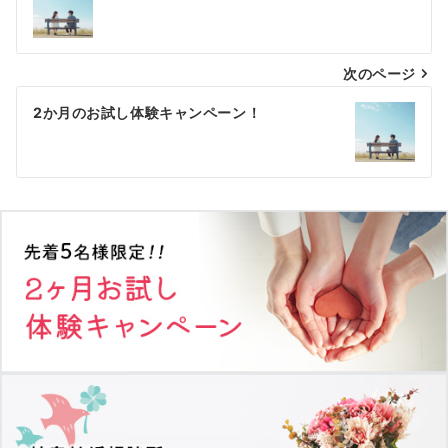
稿
ナ
次のページ
ビ
ゲ
2か月のお試し体験キャンペーン！
ー
シ
ョ
ン