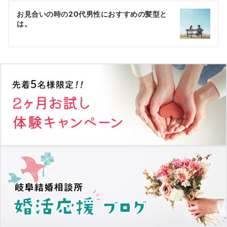
ゲ
お見合いの時の20代男性におすすめの髪型と
は。
ー
シ
ョ
ン