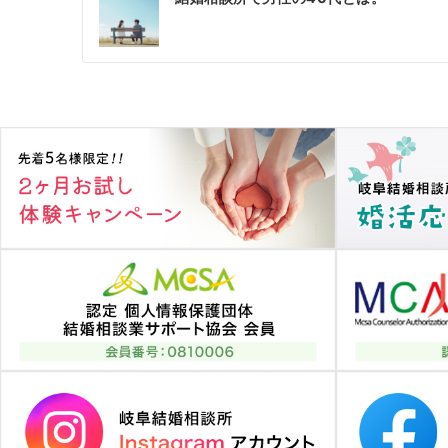
稿
ナ
ビ
ゲ
ー
シ
ョ
ン